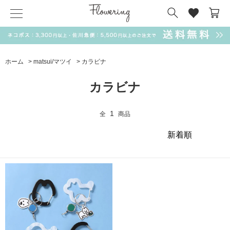
気化冷却スカーフ
matsui
サンリオ
キーポーチ
MAGUFIT
チャーム
ドラえもん
PUKUMARU
ホーム
>
matsui/マツイ
>
カラビナ
SALE
カラビナ
1
全
商品