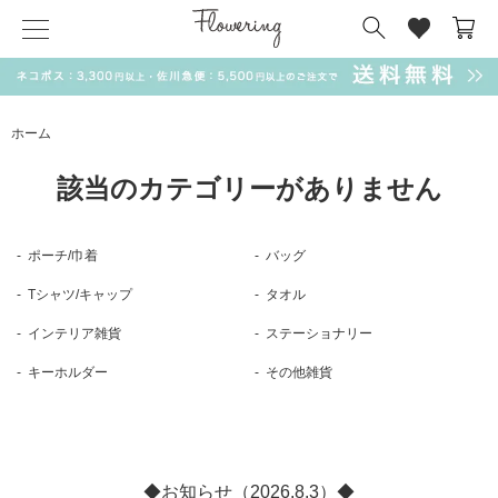
気化冷却スカーフ
matsui
サンリオ
キーポーチ
MAGUFIT
チャーム
ドラえもん
PUKUMARU
ホーム
SALE
該当のカテゴリーがありません
ポーチ/巾着
バッグ
Tシャツ/キャップ
タオル
インテリア雑貨
ステーショナリー
キーホルダー
その他雑貨
◆お知らせ（2026.8.3）◆