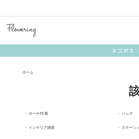
気化冷
【 キャラクターアイテム 】
■ I’M DORAEMON
■ サンリオ
ホーム
【 生活雑貨 】
ポーチ
お財布
ポーチ/巾着
バッグ
ミラー
インテリア雑貨
ステーシ