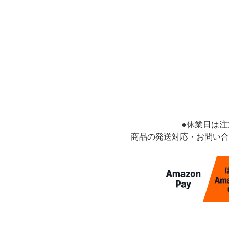
【 アクセサリー 】
ピアス
イヤリン
ブローチ
【 ヘアアクセサリー 】
●休業日は
商品の発送対応・お問い合
ヘアゴム
シュシュ
ポニーフック
コイルア
【 モバイル雑貨 】