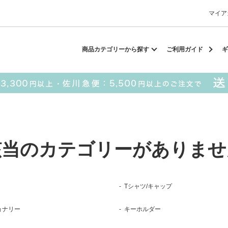
マイア
却スカーフ
matsui
サンリオ
キーポーチ
MAGUFIT
チ
商品カテゴリーから探す
ご利用ガイド
ギ
ドラえもん
PUKUMARU
SALE
■ matsui
■ SESAME STREET
該当のカテゴリーがありませ
パスケース
キーポーチ
Tシャツ/キャップ
ョナリー
キーホルダー