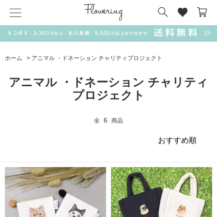
気化冷却スカーフ
matsui
サンリオ
キーポーチ
MAGUFIT
チャーム
ドラえもん
PUKUMARU
ホーム
>
アニマル ・ドネーション チャリティプロジェクト
SALE
アニマル ・ドネーション チャリティ
プロジェクト
6
全
商品