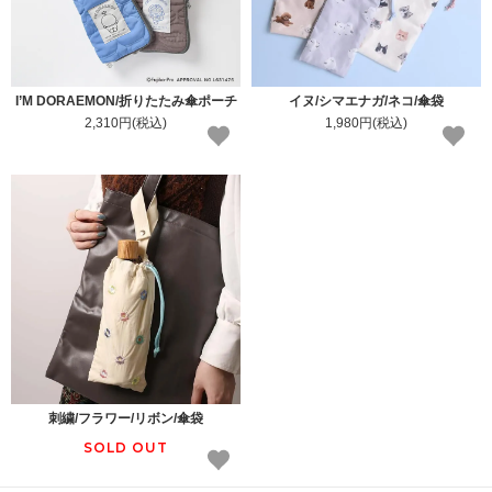
I’M DORAEMON/折りたたみ傘ポーチ
イヌ/シマエナガ/ネコ/傘袋
2,310円(税込)
1,980円(税込)
刺繍/フラワー/リボン/傘袋
SOLD OUT