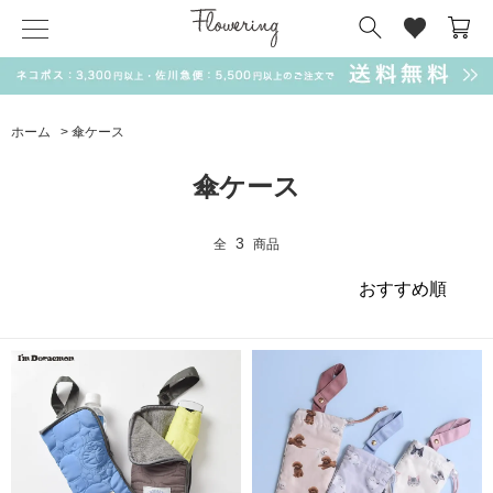
気化冷却スカーフ
matsui
サンリオ
キーポーチ
MAGUFIT
チャーム
ドラえもん
PUKUMARU
ホーム
>
傘ケース
SALE
傘ケース
3
全
商品