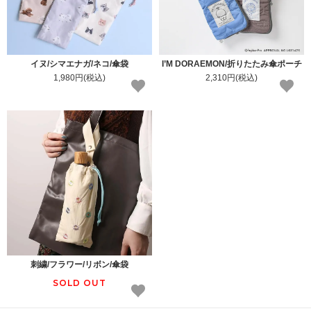
イヌ/シマエナガ/ネコ/傘袋
I’M DORAEMON/折りたたみ傘ポーチ
1,980円(税込)
2,310円(税込)
刺繍/フラワー/リボン/傘袋
SOLD OUT