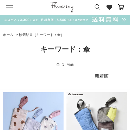
気化冷却スカーフ
matsui
サンリオ
キーポーチ
MAGUFIT
チャーム
ドラえもん
PUKUMARU
ホーム
> 検索結果（キーワード：傘）
SALE
キーワード：傘
3
全
商品