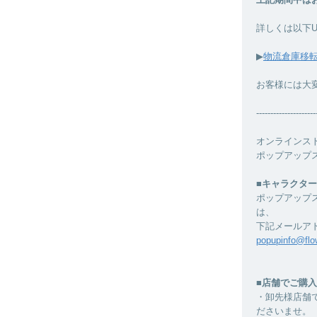
詳しくは以下
▶︎
物流倉庫移
お客様には大
---------------------
オンラインス
ポップアップ
■キャラクタ
ポップアップ
は、
下記メールア
popupinfo@flow
■店舗でご購
・卸先様店舗
ださいませ。