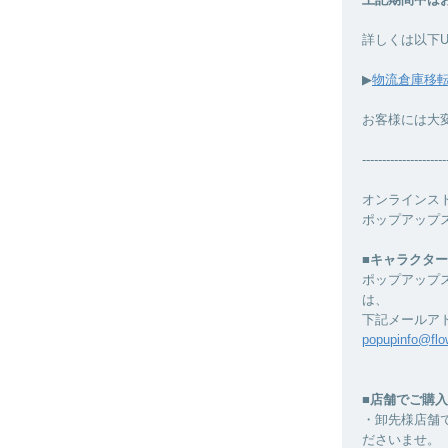
詳しくは以下
▶︎
物流倉庫移
お客様には大
---------------------
オンラインス
ポップアップ
■キャラクタ
ポップアップ
は、
下記メールア
popupinfo@flow
■店舗でご購
・卸先様店舗
ださいませ。