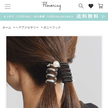
気化冷却スカーフ
matsui
サンリオ
キーポーチ
MAGUFIT
チャーム
ドラえもん
PUKUMARU
ホーム
>
ヘアアクセサリー
>
ポニーフック
SALE