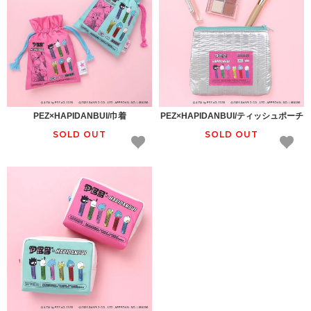
PEZ×HAPIDANBUI/巾着
PEZ×HAPIDANBUI/ティッシュポーチ
SOLD OUT
SOLD OUT