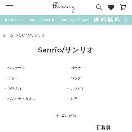
気化冷却スカーフ
matsui
サンリオ
キーポーチ
MAGUFIT
チャーム
ドラえもん
PUKUMARU
ホーム
>
Sanrio/サンリオ
SALE
Sanrio/サンリオ
パスケース
ポーチ
ミラー
バッグ
小物入れ
カラビナ
ハンカチ・タオル
財布
23
全
商品