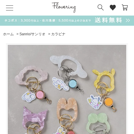
気化冷却スカーフ
matsui
サンリオ
キーポーチ
MAGUFIT
チャーム
ドラえもん
PUKUMARU
ホーム
>
Sanrio/サンリオ
>
カラビナ
SALE