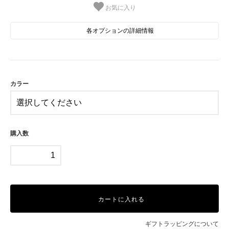
お気に入り
各オプションの詳細情報
A(シナモロール)
B(クロミ)
SOLD OUT
在庫0売切れ中
カラー
C(けろけろっけろっぴ)
D(ポチャッコ)
SOLD OUT
在庫0売切れ中
購入数
E(こぎみゅん)
F(マロンクリーム)
カートに入れる
ギフトラッピングについて