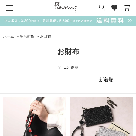
気化冷却スカーフ
matsui
サンリオ
キーポーチ
MAGUFIT
チャーム
ドラえもん
PUKUMARU
ホーム
>
生活雑貨
>
お財布
SALE
お財布
13
全
商品