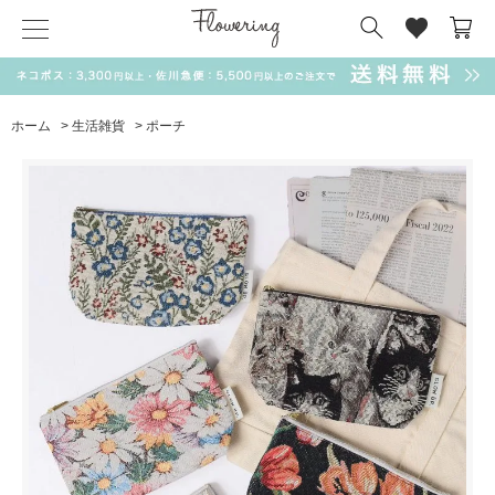
気化冷却スカーフ
matsui
サンリオ
キーポーチ
MAGUFIT
チャーム
ドラえもん
PUKUMARU
ホーム
>
生活雑貨
>
ポーチ
SALE