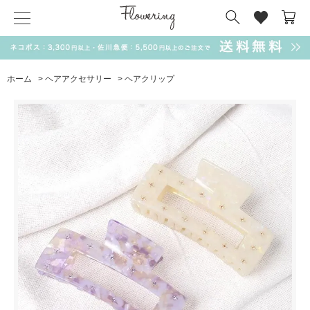
気化冷却スカーフ
matsui
サンリオ
キーポーチ
MAGUFIT
チャーム
ドラえもん
PUKUMARU
ホーム
>
ヘアアクセサリー
>
ヘアクリップ
SALE