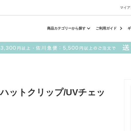
マイア
却スカーフ
matsui
サンリオ
キーポーチ
MAGUFIT
チ
商品カテゴリーから探す
ご利用ガイド
ギ
ドラえもん
PUKUMARU
SALE
■ matsui
■ SESAME STREET
ハットクリップ/UVチェッ
パスケース
キーポーチ