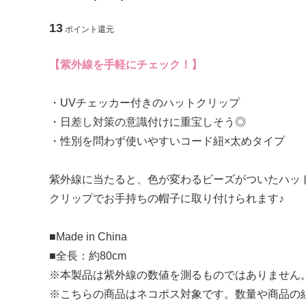
【 アクセサリー 】
13
ポイント還元
ピアス
イヤリン
【紫外線を手軽にチェック！】
・UVチェッカー付きのハットクリップ
ブローチ
・日差し対策の意識付けに重宝しそう◎
・性別を問わず使いやすいコード紐×太めタイプ
【 ヘアアクセサリー 】
紫外線に当たると、色が変わるビーズがついたハッ
ヘアゴム
シュシュ
クリップでお手持ちの帽子に取り付けられます♪
■Made in China
ポニーフック
コイルア
■全長：約80cm
※本製品は紫外線の数値を測るものではありません
※こちらの商品はネコポス対象です。数量や商品の
【 モバイル雑貨 】