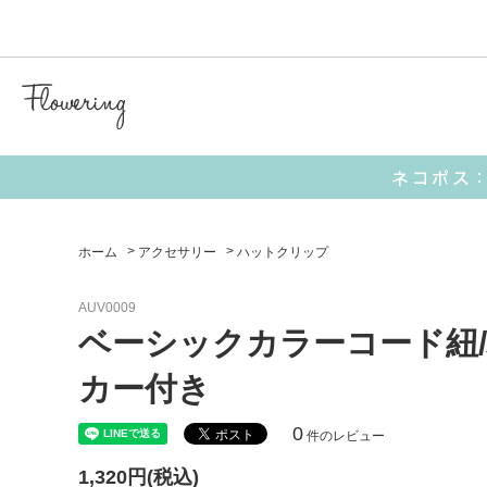
気化冷
【 キャラクターアイテム 】
■ I’M DORAEMON
■ サンリオ
ホーム
>
アクセサリー
>
ハットクリップ
AUV0009
【 生活雑貨 】
ベーシックカラーコード紐/
ポーチ
お財布
カー付き
0
件のレビュー
ミラー
1,320円(税込)