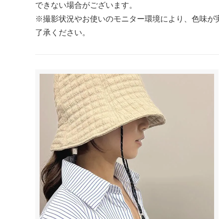
できない場合がございます。
スマホリング
マルチス
※撮影状況やお使いのモニター環境により、色味が
了承ください。
【 柄・モチーフ別に探す 】
■ アニマル
■ フラワー