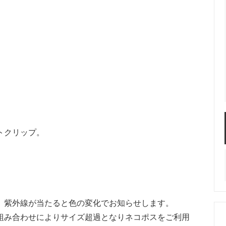
グ
ネックレス
イヤーカフ
トクリップ。
ヘアクリップ
ヘアピン
ヘア
ップ
キープスタイラー
アレンジセット
。紫外線が当たると色の変化でお知らせします。
組み合わせによりサイズ超過となりネコポスをご利用