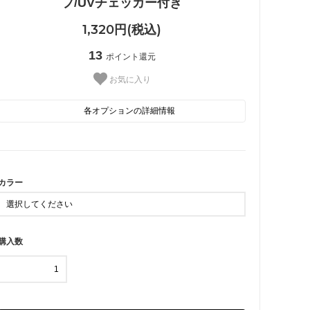
プ/UVチェッカー付き
1,320円(税込)
13
ポイント還元
お気に入り
 星・月
■ その他
各オプションの詳細情報
BK
SOLD OUT
在庫0売切れ中
KH
カラー
BE
購入数