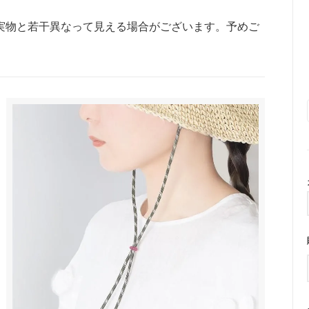
トラップ
実物と若干異なって見える場合がございます。予めご
■ ハート
■ リボン
■