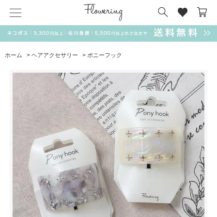
気化冷却スカーフ
matsui
サンリオ
キーポーチ
MAGUFIT
チャーム
ドラえもん
PUKUMARU
ホーム
>
ヘアアクセサリー
>
ポニーフック
SALE