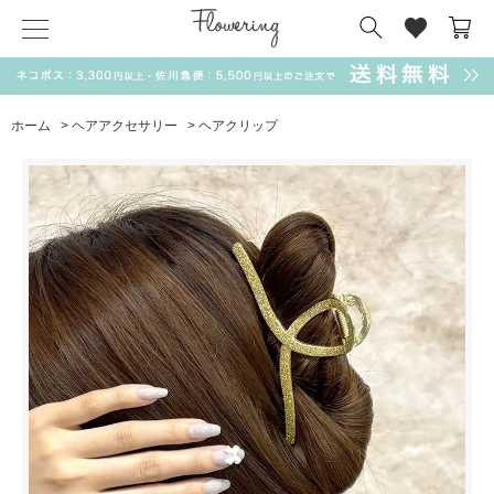
気化冷却スカーフ
matsui
サンリオ
キーポーチ
MAGUFIT
チャーム
ドラえもん
PUKUMARU
ホーム
>
ヘアアクセサリー
>
ヘアクリップ
SALE