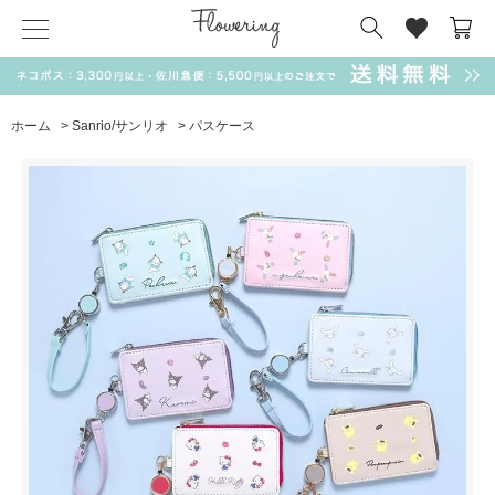
気化冷却スカーフ
matsui
サンリオ
キーポーチ
MAGUFIT
チャーム
ドラえもん
PUKUMARU
ホーム
>
Sanrio/サンリオ
>
パスケース
SALE