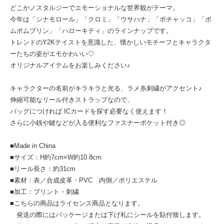
どこかノスタルジーでエモーショナルな世界観がテーマ。
今年は「シナモロール」「クロミ」「ウサハナ」「ポチャッコ」「ポ
ムポムプリン」「ハローキティ」のラインナップです。
トレンドのY2Kテイストを意識した、懐かしいモチーフとキャラクタ
ーたちの姿がエモかわいい♡
オリジナルアイテムをお楽しみください♪
キャラクターの名前がキラキラと光る、ラメ糸刺繍がアクセント♪
伸縮可能なリール付きストラップなので、
バッグにつければ ICカードを探す必要なく使えます！
さらに小銭や鍵などが入る便利なファスナーポケット付き◎
■Made in China
■サイズ：H約7cm×W約10.8cm
■リール長さ：約31cm
■素材：表／合成皮革・PVC 内側／ポリエステル
■加工：プリント・刺繍
■こちらの商品はライセンス商品となります。
発送の際にはパッケージまたは下げ札にシールを貼付致します。