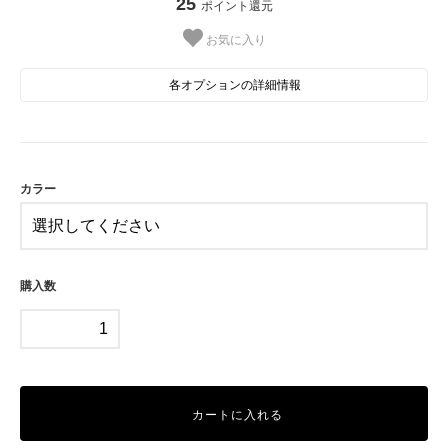
25
ポイント還元
お気に入り
各オプションの詳細情報
A(シナモロール)
SOLD OUT
在庫0売切れ中
B(クロミ)
カラー
SOLD OUT
在庫0売切れ中
C(ウサハナ)
D(ポチャッコ)
購入数
SOLD OUT
在庫0売切れ中
E(ポムポムプリン)
SOLD OUT
在庫0売切れ中
カートに入れる
F(ハローキティ)
SOLD OUT