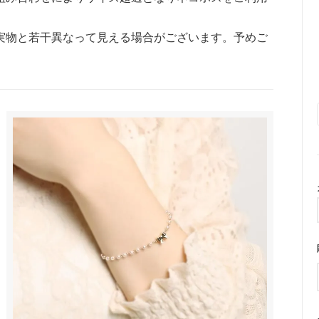
トラップ
実物と若干異なって見える場合がございます。予めご
■ ハート
■ リボン
■