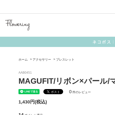
気化冷
【 キャラクターアイテム 】
■ I’M DORAEMON
■ サンリオ
ホーム
>
アクセサリー
>
ブレスレット
AAB0451
【 生活雑貨 】
MAGUFIT/リボン×パー
ポーチ
お財布
0
件のレビュー
1,430円(税込)
ミラー
14