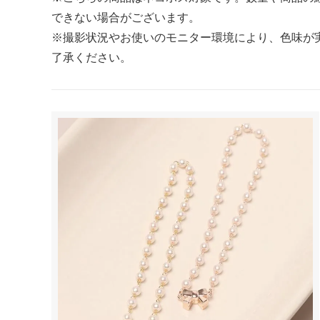
できない場合がございます。
スマホリング
マルチス
※撮影状況やお使いのモニター環境により、色味が
了承ください。
【 柄・モチーフ別に探す 】
■ アニマル
■ フラワー