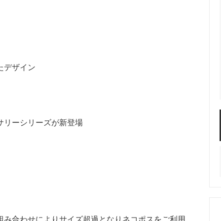
グ
ネックレス
イヤーカフ
たデザイン
サリーシリーズが新登場
ヘアクリップ
ヘアピン
ヘア
ップ
キープスタイラー
アレンジセット
組み合わせによりサイズ超過となりネコポスをご利用