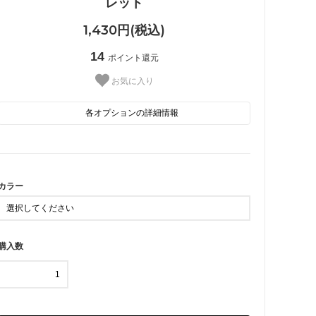
レット
1,430円(税込)
14
ポイント還元
お気に入り
 星・月
■ その他
各オプションの詳細情報
GD
PG
カラー
購入数