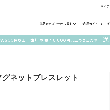
マイア
却スカーフ
matsui
サンリオ
キーポーチ
MAGUFIT
チ
商品カテゴリーから探す
ご利用ガイド
ギ
ドラえもん
PUKUMARU
SALE
■ matsui
■ SESAME STREET
ル/マグネットブレスレット
パスケース
キーポーチ