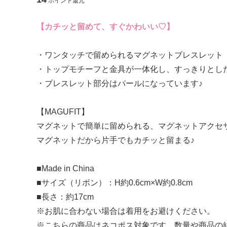
ポイント還元
【 アクセサリー 】
【カチッと留めて、すぐかわいい♡】
ピアス
イヤリン
・ワンタッチで留められるマグネットブレスレット
・トップモチーフと金具が一体化し、すっきりとし
ブローチ
・ブレスレット部分はパールになっています♪
【MAGUFIT】
【 ヘアアクセサリー 】
マグネットで簡単に留められる、マグネットアクセ
マグネットだから片手でもカチッと留まる♪
ヘアゴム
シュシュ
■Made in China
ポニーフック
コイルア
■サイズ（リボン）：H約0.6cm×W約0.8cm
■長さ：約17cm
※お肌に合わない場合は着用をお避けください。
【 モバイル雑貨 】
※こちらの商品はネコポス対象です。数量や商品の