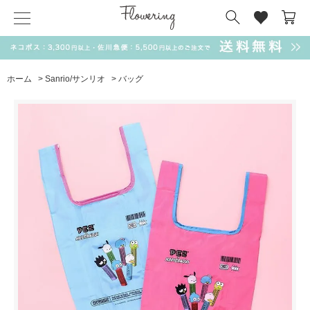
気化冷却スカーフ
matsui
サンリオ
キーポーチ
MAGUFIT
チャーム
ドラえもん
PUKUMARU
ホーム
>
Sanrio/サンリオ
>
バッグ
SALE