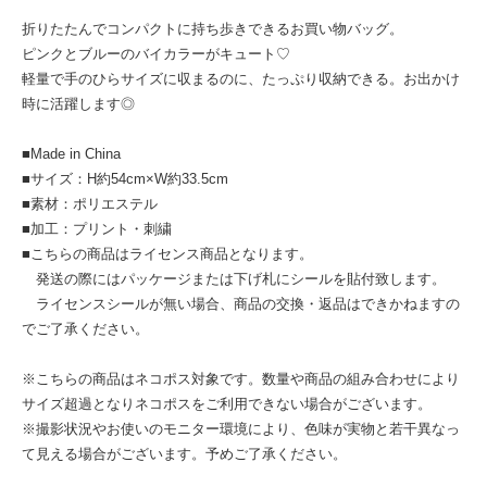
折りたたんでコンパクトに持ち歩きできるお買い物バッグ。
ピンクとブルーのバイカラーがキュート♡
軽量で手のひらサイズに収まるのに、たっぷり収納できる。お出かけ
時に活躍します◎
■Made in China
■サイズ：H約54cm×W約33.5cm
■素材：ポリエステル
■加工：プリント・刺繍
■こちらの商品はライセンス商品となります。
発送の際にはパッケージまたは下げ札にシールを貼付致します。
ライセンスシールが無い場合、商品の交換・返品はできかねますの
でご了承ください。
※こちらの商品はネコポス対象です。数量や商品の組み合わせにより
サイズ超過となりネコポスをご利用できない場合がございます。
※撮影状況やお使いのモニター環境により、色味が実物と若干異なっ
て見える場合がございます。予めご了承ください。