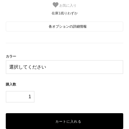
お気に入り
在庫1残りわずか
各オプションの詳細情報
BL
SOLD OUT
在庫0売切れ中
PK
カラー
在庫1残りわずか
購入数
カートに入れる