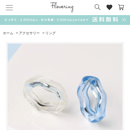
気化冷却スカーフ
matsui
サンリオ
キーポーチ
MAGUFIT
チャーム
ドラえもん
PUKUMARU
ホーム
>
アクセサリー
>
リング
SALE