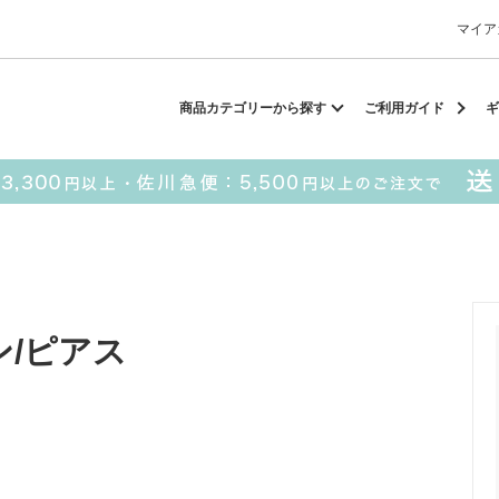
マイア
却スカーフ
matsui
サンリオ
キーポーチ
MAGUFIT
チ
商品カテゴリーから探す
ご利用ガイド
ギ
ドラえもん
PUKUMARU
SALE
■ matsui
■ SESAME STREET
ョン/ピアス
パスケース
キーポーチ