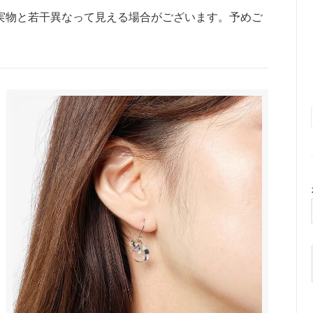
実物と若干異なって見える場合がございます。予めご
トラップ
■ ハート
■ リボン
■