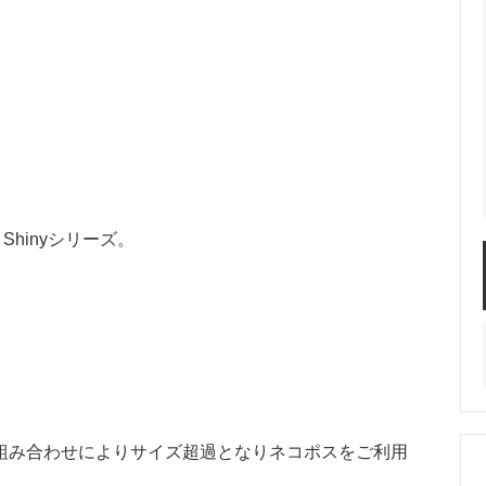
グ
ネックレス
イヤーカフ
Shinyシリーズ。
ヘアクリップ
ヘアピン
ヘア
ップ
キープスタイラー
アレンジセット
組み合わせによりサイズ超過となりネコポスをご利用