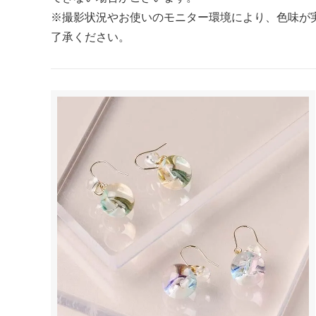
※撮影状況やお使いのモニター環境により、色味が
スマホリング
マルチス
了承ください。
【 柄・モチーフ別に探す 】
■ アニマル
■ フラワー