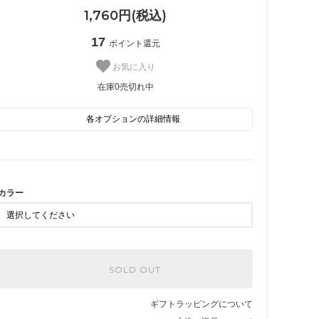
1,760円(税込)
17
ポイント還元
お気に入り
在庫0売切れ中
 星・月
■ その他
各オプションの詳細情報
A
SOLD OUT
在庫0売切れ中
B
カラー
SOLD OUT
在庫0売切れ中
SOLD OUT
ギフトラッピングについて