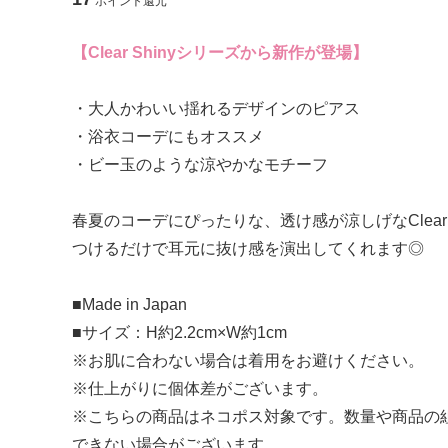
ポイント還元
【 アクセサリー 】
【Clear Shinyシリーズから新作が登場】
ピアス
イヤリン
・大人かわいい揺れるデザインのピアス
・浴衣コーデにもオススメ
ブローチ
・ビー玉のような涼やかなモチーフ
春夏のコーデにぴったりな、透け感が涼しげなClear 
【 ヘアアクセサリー 】
つけるだけで耳元に抜け感を演出してくれます◎
ヘアゴム
シュシュ
■Made in Japan
■サイズ：H約2.2cm×W約1cm
ポニーフック
コイルア
※お肌に合わない場合は着用をお避けください。
※仕上がりに個体差がございます。
※こちらの商品はネコポス対象です。数量や商品の
【 モバイル雑貨 】
できない場合がございます。