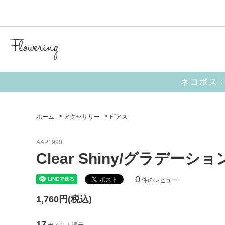
気化冷
【 キャラクターアイテム 】
■ I’M DORAEMON
■ サンリオ
ホーム
>
アクセサリー
>
ピアス
AAP1990
【 生活雑貨 】
Clear Shiny/グラデーシ
ポーチ
お財布
0
件のレビュー
1,760円(税込)
ミラー
17