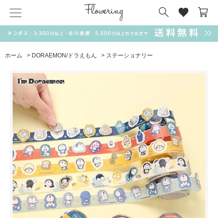
気化冷却スカーフ
matsui
サンリオ
キーポーチ
MAGUFIT
チャーム
ドラえもん
PUKUMARU
ホーム
>
DORAEMON/ドラえもん
>
ステーショナリー
SALE