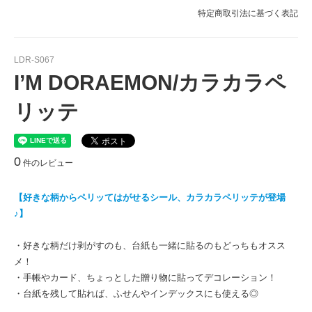
特定商取引法に基づく表記
LDR-S067
I’M DORAEMON/カラカラペ
リッテ
0
件のレビュー
【好きな柄からペリッてはがせるシール、カラカラペリッテが登場
♪】
・好きな柄だけ剥がすのも、台紙も一緒に貼るのもどっちもオスス
メ！
・手帳やカード、ちょっとした贈り物に貼ってデコレーション！
・台紙を残して貼れば、ふせんやインデックスにも使える◎