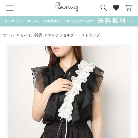
気化冷却スカーフ
matsui
サンリオ
キーポーチ
MAGUFIT
チャーム
ドラえもん
PUKUMARU
ホーム
>
モバイル雑貨
>
マルチショルダー・ストラップ
SALE