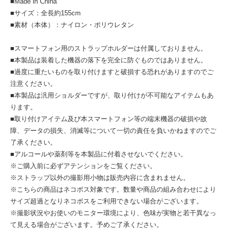
■Made in China
■サイズ：全長約155cm
■素材（本体）：ナイロン・ポリウレタン
■スマートフォン用のストラップホルダーは付属しておりません。
■本製品は装着した機器の落下を完全に防ぐものではありません。
■過度に重たいものを取り付けますと破損する恐れがありますのでご
注意ください。
■本製品は汎用ショルダーですが、取り付けが不可能なアイテムもあ
ります。
■取り付けアイテム及び本スマートフォン等の端末機器の破損や故
障、データの損失、消滅等について一切の責任を負いかねますのでご
了承ください。
■アルコールや薬剤等を本製品に付着させないでください。
※ご購入前に必ずアテンションをご覧ください。
※ストラップ以外の撮影用小物は販売内容に含まれません。
※こちらの商品はネコポス対象です。数量や商品の組み合わせにより
サイズ超過となりネコポスをご利用できない場合がございます。
※撮影状況やお使いのモニター環境により、色味が実物と若干異なっ
て見える場合がございます。予めご了承ください。