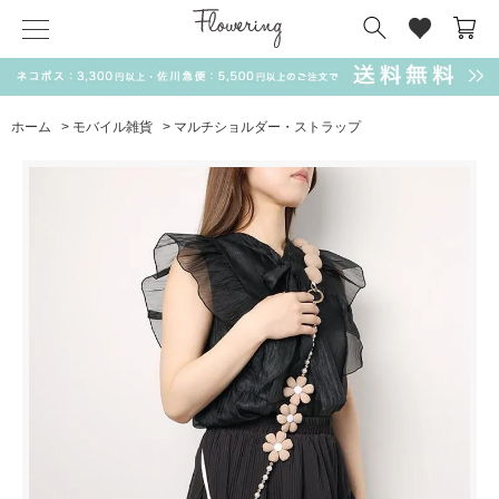
気化冷却スカーフ
matsui
サンリオ
キーポーチ
MAGUFIT
チャーム
ドラえもん
PUKUMARU
ホーム
>
モバイル雑貨
>
マルチショルダー・ストラップ
SALE