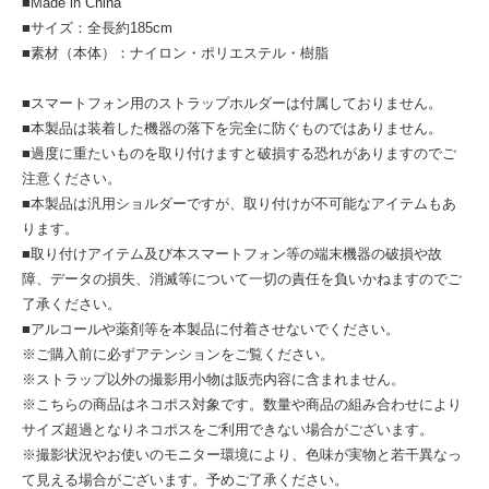
■Made in China
■サイズ：全長約185cm
■素材（本体）：ナイロン・ポリエステル・樹脂
■スマートフォン用のストラップホルダーは付属しておりません。
■本製品は装着した機器の落下を完全に防ぐものではありません。
■過度に重たいものを取り付けますと破損する恐れがありますのでご
注意ください。
■本製品は汎用ショルダーですが、取り付けが不可能なアイテムもあ
ります。
■取り付けアイテム及び本スマートフォン等の端末機器の破損や故
障、データの損失、消滅等について一切の責任を負いかねますのでご
了承ください。
■アルコールや薬剤等を本製品に付着させないでください。
※ご購入前に必ずアテンションをご覧ください。
※ストラップ以外の撮影用小物は販売内容に含まれません。
※こちらの商品はネコポス対象です。数量や商品の組み合わせにより
サイズ超過となりネコポスをご利用できない場合がございます。
※撮影状況やお使いのモニター環境により、色味が実物と若干異なっ
て見える場合がございます。予めご了承ください。