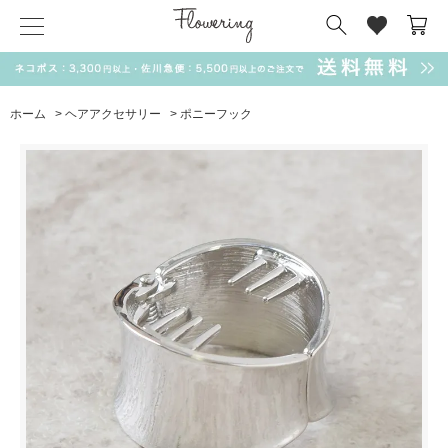
気化冷却スカーフ
matsui
サンリオ
キーポーチ
MAGUFIT
チャーム
ドラえもん
PUKUMARU
ホーム
>
ヘアアクセサリー
>
ポニーフック
SALE