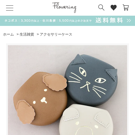
気化冷却スカーフ
matsui
サンリオ
キーポーチ
MAGUFIT
チャーム
ドラえもん
PUKUMARU
ホーム
>
生活雑貨
>
アクセサリーケース
SALE