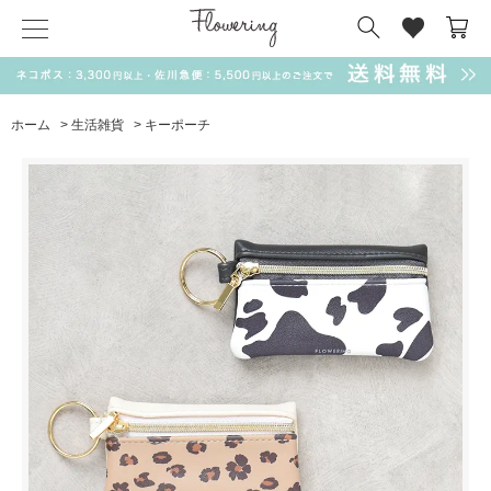
気化冷却スカーフ
matsui
サンリオ
キーポーチ
MAGUFIT
チャーム
ドラえもん
PUKUMARU
ホーム
>
生活雑貨
>
キーポーチ
SALE