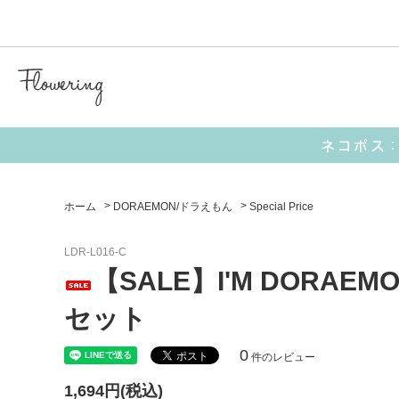
気化冷
【 キャラクターアイテム 】
■ I’M DORAEMON
■ サンリオ
ホーム
>
DORAEMON/ドラえもん
>
Special Price
LDR-L016-C
【 生活雑貨 】
【SALE】I'M DORA
ポーチ
お財布
セット
0
件のレビュー
ミラー
1,694円(税込)