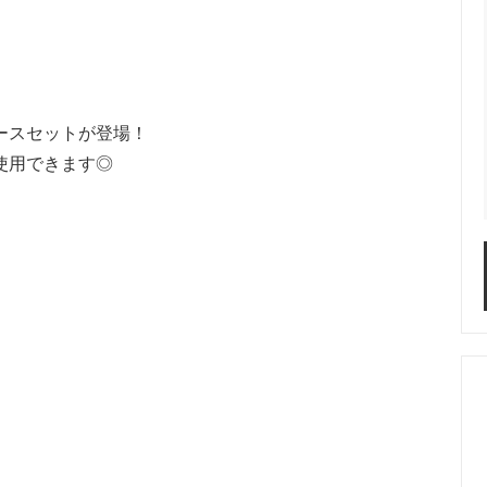
グ
ネックレス
イヤーカフ
ースセットが登場！
使用できます◎
ヘアクリップ
ヘアピン
ヘア
ップ
キープスタイラー
アレンジセット