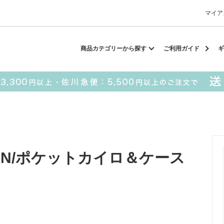
マイア
却スカーフ
matsui
サンリオ
キーポーチ
MAGUFIT
チ
商品カテゴリーから探す
ご利用ガイド
ギ
ドラえもん
PUKUMARU
SALE
■ matsui
■ SESAME STREET
EMON/ポケットカイロ＆ケース
パスケース
キーポーチ