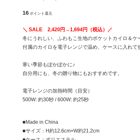
【 アクセサリー 】
16
ポイント還元
ピアス
イヤリン
＼ SALE 2,420円→1,694円（税込）／
冬にうれしい、ふわもこ生地のポケットカイロ＆ケ
付属のカイロを電子レンジで温め、ケースに入れて
ブローチ
寒い季節もぽかぽかに♪
【 ヘアアクセサリー 】
自分用にも、冬の贈り物にもおすすめです。
ヘアゴム
シュシュ
電子レンジの加熱時間（目安）
500W: 約30秒 / 600W: 約25秒
ポニーフック
コイルア
■Made in China
■サイズ：H約12.6cm×W約21.2cm
【 モバイル雑貨 】
■ケース：ポリエステル