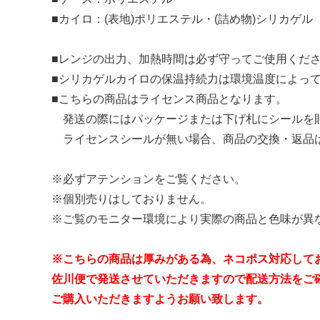
■カイロ：(表地)ポリエステル・(詰め物)シリカゲル
スマホリング
マルチス
■レンジの出力、加熱時間は必ず守ってご使用くだ
■シリカゲルカイロの保温持続力は環境温度によっ
【 柄・モチーフ別に探す 】
■こちらの商品はライセンス商品となります。
■ アニマル
■ フラワー
発送の際にはパッケージまたは下げ札にシールを
ライセンスシールが無い場合、商品の交換・返品
※必ずアテンションをご覧ください。
※個別売りはしておりません。
※ご覧のモニター環境により実際の商品と色味が異
※こちらの商品は厚みがある為、ネコポス対応して
佐川便で発送させていただきますので配送方法をご
ご購入いただきますようお願い致します。