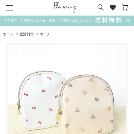
気化冷却スカーフ
matsui
サンリオ
キーポーチ
MAGUFIT
チャーム
ドラえもん
PUKUMARU
ホーム
>
生活雑貨
>
ポーチ
SALE