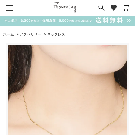
気化冷却スカーフ
matsui
サンリオ
キーポーチ
MAGUFIT
チャーム
ドラえもん
PUKUMARU
ホーム
>
アクセサリー
>
ネックレス
SALE