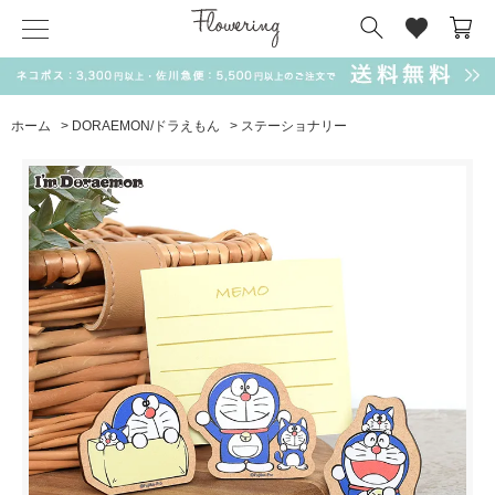
気化冷却スカーフ
matsui
サンリオ
キーポーチ
MAGUFIT
チャーム
ドラえもん
PUKUMARU
ホーム
>
DORAEMON/ドラえもん
>
ステーショナリー
SALE