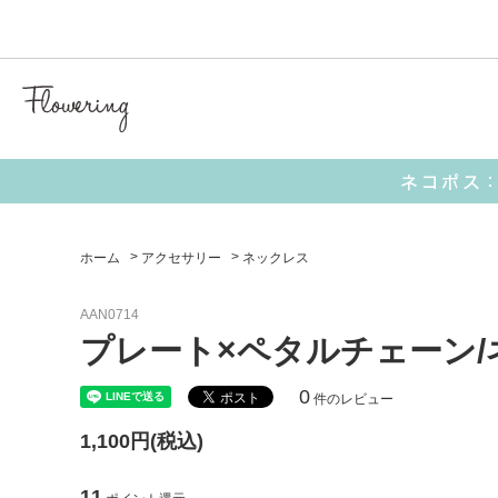
気化冷
【 キャラクターアイテム 】
■ I’M DORAEMON
■ サンリオ
ホーム
>
アクセサリー
>
ネックレス
AAN0714
【 生活雑貨 】
プレート×ペタルチェーン/
ポーチ
お財布
0
件のレビュー
1,100円(税込)
ミラー
11