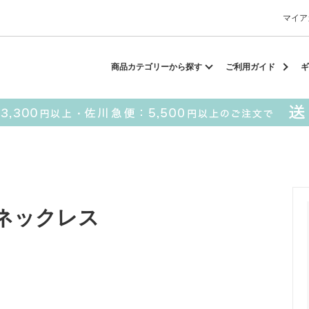
マイア
却スカーフ
matsui
サンリオ
キーポーチ
MAGUFIT
チ
商品カテゴリーから探す
ご利用ガイド
ギ
ドラえもん
PUKUMARU
SALE
■ matsui
■ SESAME STREET
ネックレス
パスケース
キーポーチ