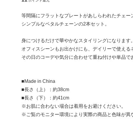
ポイント還元
【 アクセサリー 】
等間隔にフラットなプレートがあしらわれたチェー
シンプルなペタルチェーンの2本セット。
ピアス
イヤリン
身につけるだけで華やかなスタイリングになります
ブローチ
オフィスシーンもお出かけにも、デイリーで使える
その日のコーデや気分に合わせて重ね付けや単品で
【 ヘアアクセサリー 】
■Made in China
ヘアゴム
シュシュ
■長さ（上）：約38cm
■長さ（下）：約41cm
ポニーフック
コイルア
※お肌に合わない場合は着用をお避けください。
※ご覧のモニター環境により実際の商品と色味が異
【 モバイル雑貨 】