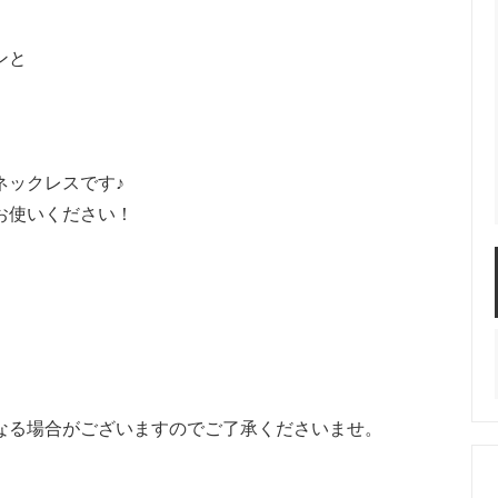
ンと
グ
ネックレス
イヤーカフ
。
ネックレスです♪
お使いください！
ヘアクリップ
ヘアピン
ヘア
ップ
キープスタイラー
アレンジセット
なる場合がございますのでご了承くださいませ。