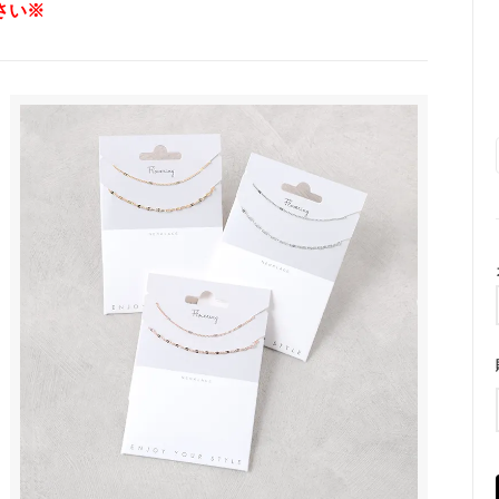
さい※
トラップ
■ ハート
■ リボン
■