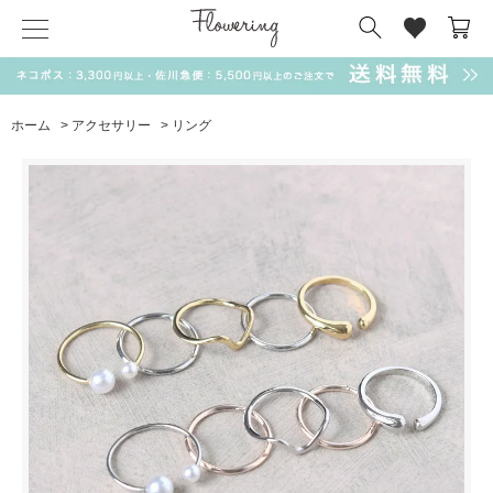
気化冷却スカーフ
matsui
サンリオ
キーポーチ
MAGUFIT
チャーム
ドラえもん
PUKUMARU
ホーム
>
アクセサリー
>
リング
SALE