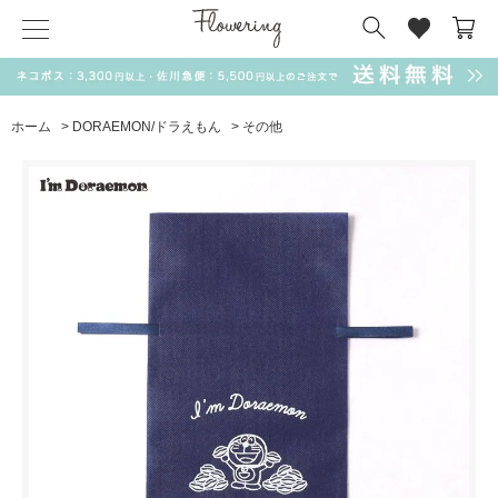
気化冷却スカーフ
matsui
サンリオ
キーポーチ
MAGUFIT
チャーム
ドラえもん
PUKUMARU
ホーム
>
DORAEMON/ドラえもん
>
その他
SALE