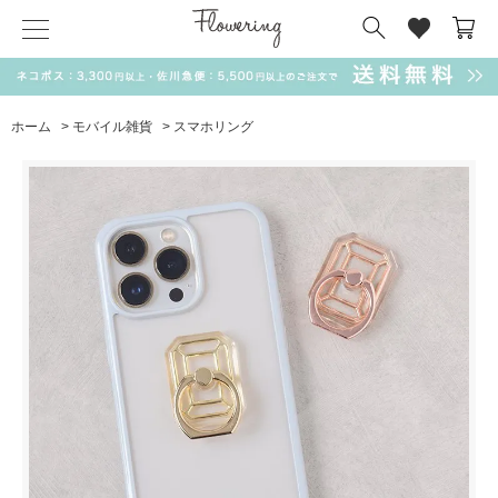
気化冷却スカーフ
matsui
サンリオ
キーポーチ
MAGUFIT
チャーム
ドラえもん
PUKUMARU
ホーム
>
モバイル雑貨
>
スマホリング
SALE