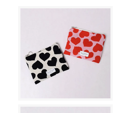
スマホリング
マルチス
【 柄・モチーフ別に探す 】
■ アニマル
■ フラワー