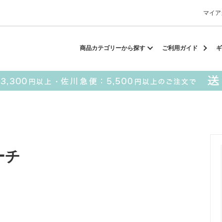
マイア
却スカーフ
matsui
サンリオ
キーポーチ
MAGUFIT
チ
商品カテゴリーから探す
ご利用ガイド
ギ
ドラえもん
PUKUMARU
SALE
■ matsui
■ SESAME STREET
ーチ
パスケース
キーポーチ