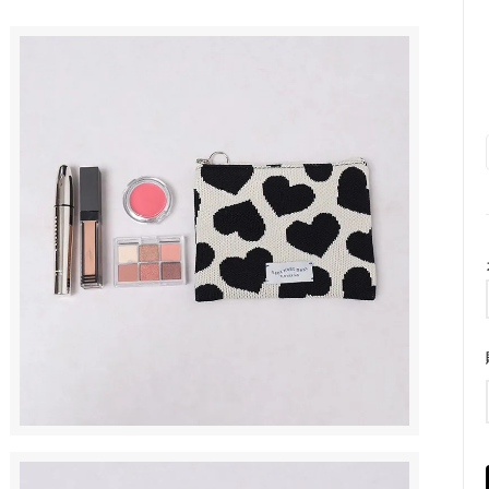
トラップ
■ ハート
■ リボン
■