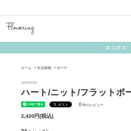
気化冷
【 キャラクターアイテム 】
■ I’M DORAEMON
■ サンリオ
ホーム
>
生活雑貨
>
ポーチ
GPO0336
【 生活雑貨 】
ハート/ニット/フラットポ
ポーチ
お財布
0
件のレビュー
2,420円(税込)
ミラー
24