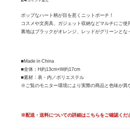
ポイント還元
【 アクセサリー 】
ポップなハート柄が目を惹くニットポーチ！
コスメや文房具、ガジェット収納などマルチにご使
ピアス
イヤリン
裏地はブラックがオレンジ、レッドがグリーンとな
ブローチ
■Made in China
【 ヘアアクセサリー 】
■全体：H約13cm×W約17cm
■素材：表・内／ポリエステル
ヘアゴム
シュシュ
※ご覧のモニター環境により実際の商品と色味が異
ポニーフック
コイルア
※配送・送料についての詳細はこちらをご確認くだ
【 モバイル雑貨 】