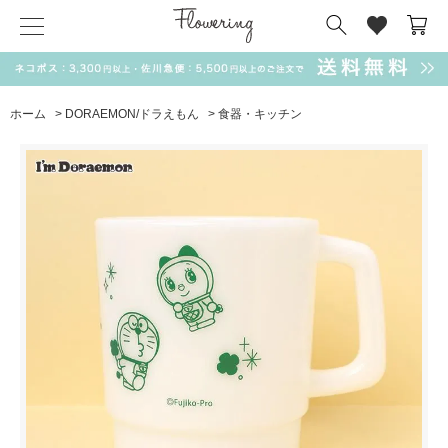
気化冷却スカーフ
matsui
サンリオ
キーポーチ
MAGUFIT
チャーム
ドラえもん
PUKUMARU
ホーム
>
DORAEMON/ドラえもん
>
食器・キッチン
SALE