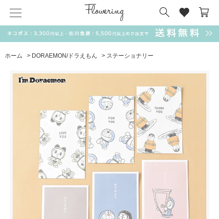
気化冷却スカーフ
matsui
サンリオ
キーポーチ
MAGUFIT
チャーム
ドラえもん
PUKUMARU
ホーム
>
DORAEMON/ドラえもん
>
ステーショナリー
SALE