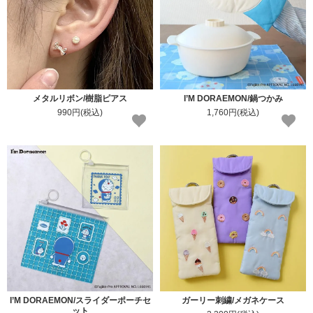
メタルリボン/樹脂ピアス
I’M DORAEMON/鍋つかみ
990円(税込)
1,760円(税込)
I’M DORAEMON/スライダーポーチセ
ガーリー刺繍/メガネケース
ット