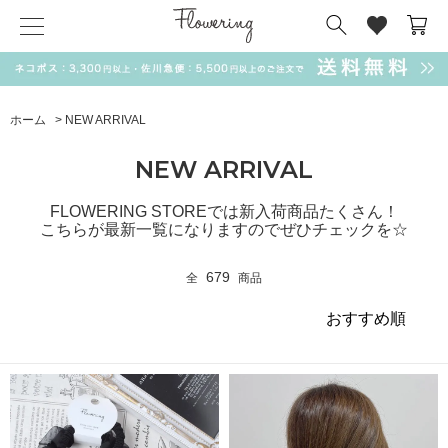
気化冷却スカーフ
matsui
サンリオ
キーポーチ
MAGUFIT
チャーム
ドラえもん
PUKUMARU
ホーム
>
NEW ARRIVAL
SALE
NEW ARRIVAL
FLOWERING STOREでは新入荷商品たくさん！
こちらが最新一覧になりますのでぜひチェックを☆
679
全
商品