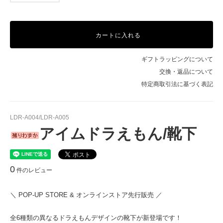
在庫0売切れ中
F
SOLD OUT
在庫0売切れ中
カートに入れる
A
SOLD OUT
ギフトラッピングについて
在庫0売切れ中
交換・返品について
B
特定商取引法に基づく表記
SOLD OUT
在庫0売切れ中
C
LDR-A004/LDR-A005
SOLD OUT
アイムドラえもん/靴下
在庫0売切れ中
D
SOLD OUT
在庫0売切れ中
0
件のレビュー
E
SOLD OUT
＼ POP-UP STORE & オンラインストア先行販売 ／
在庫0売切れ中
F
全6種類の異なるドラえもんデザインの靴下が新登場です！
在庫1残りわずか