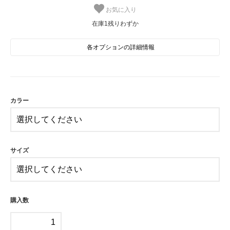
お気に入り
在庫1残りわずか
各オプションの詳細情報
A
SOLD OUT
在庫0売切れ中
カラー
B
SOLD OUT
在庫0売切れ中
C
サイズ
SOLD OUT
在庫0売切れ中
D
SOLD OUT
在庫0売切れ中
購入数
E
SOLD OUT