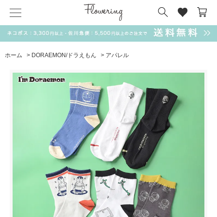
気化冷却スカーフ
matsui
サンリオ
キーポーチ
MAGUFIT
チャーム
ドラえもん
PUKUMARU
ホーム
>
DORAEMON/ドラえもん
>
アパレル
SALE